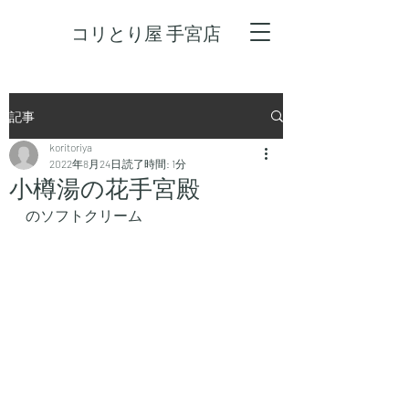
コリとり屋 手宮店
記事
koritoriya
2022年8月24日
読了時間: 1分
小樽湯の花手宮殿
のソフトクリーム