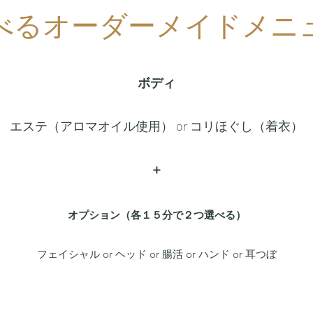
​選べるオーダーメイドメニ
ボディ
エステ（アロマオイル使用） or コリほぐし（着衣）
＋
オプション（各１５分で２つ選べる）
フェイシャル or ヘッド or 腸活 or ハンド or 耳つぼ