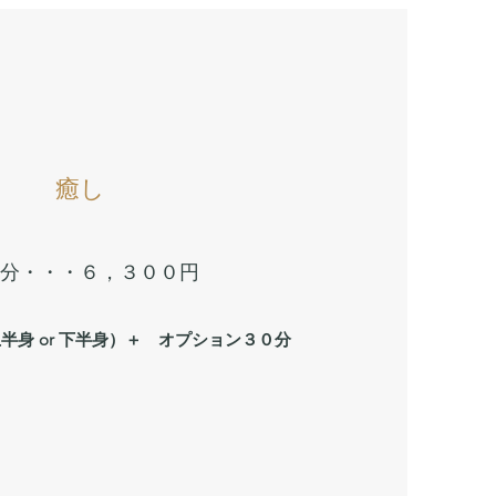
​​癒し
６０分・・・６，３００円
半身 or 下半身）＋ オプション３０分