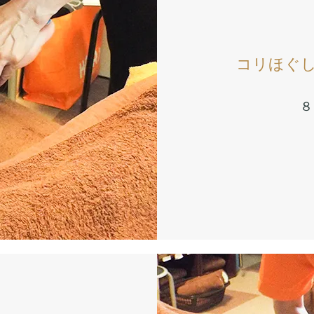
​​コリほぐ
​