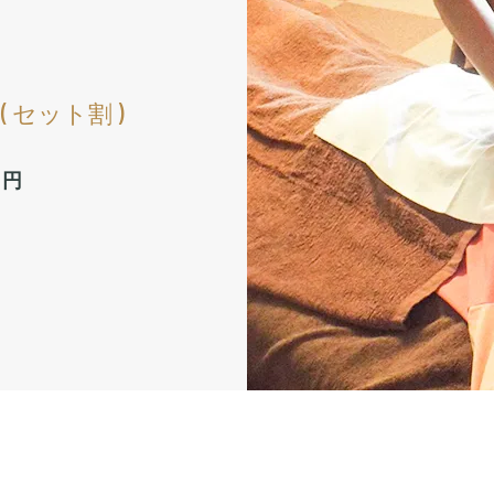
 セット割 )
０円