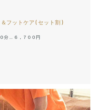
し＆フットケア ( セット割 )
​８０分 … ６，７００円