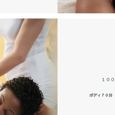
​​１
ボディ７０分