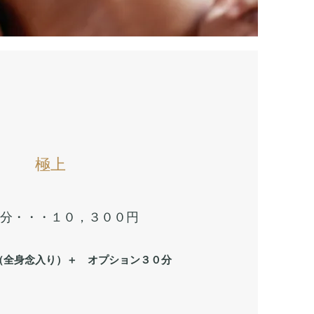
​​極上
００分・・・１０，３００円
（全身念入り）＋ オプション３０分